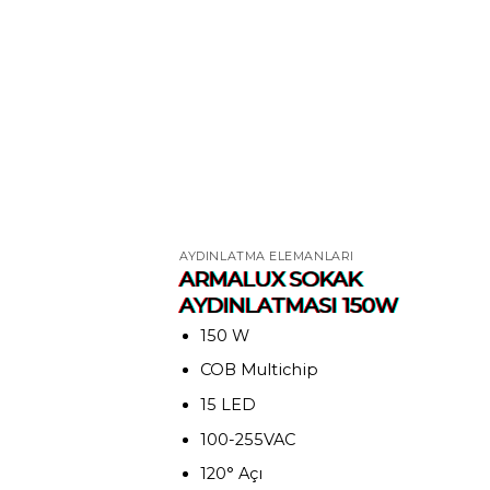
AYDINLATMA ELEMANLARI
ARMALUX SOKAK
AYDINLATMASI 150W
150 W
COB Multichip
15 LED
100-255VAC
120° Açı