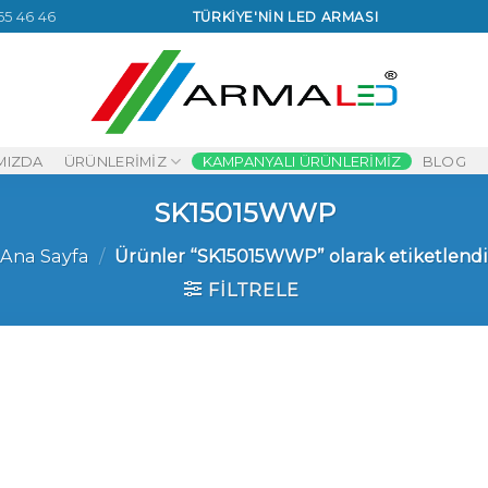
65 46 46
TÜRKİYE'NİN LED ARMASI
MIZDA
ÜRÜNLERIMIZ
KAMPANYALI ÜRÜNLERIMIZ
BLOG
SK15015WWP
Ana Sayfa
/
Ürünler “SK15015WWP” olarak etiketlendi
FILTRELE