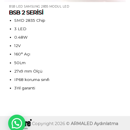
BSB LED SAMSUNG 2835 MODÜL LED
BSB 2 SERİSİ
SMD 2835 Chip
3 LED
0.48W
12V
160° Açı
50Lm
27x9 mm Ölçü
IP68 koruma sınıfı
3Yıl garanti
Copyright 2026 ©
ARMALED Aydınlatma