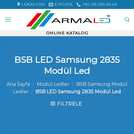
Skip
LOKASYON
E-POSTA
+90 216 365 46 46
to
content
ONLINE KATALOG
BSB LED Samsung 2835
Modül Led
Ana Sayfa
/
Modül Ledler
/
BSB Samsung Modül
Ledler
/
BSB LED Samsung 2835 Modül Led
FILTRELE