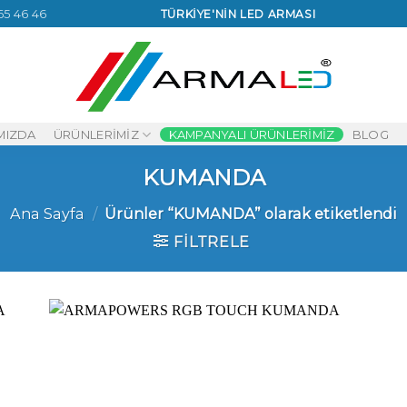
65 46 46
TÜRKİYE'NİN LED ARMASI
MIZDA
ÜRÜNLERIMIZ
KAMPANYALI ÜRÜNLERIMIZ
BLOG
KUMANDA
Ana Sayfa
/
Ürünler “KUMANDA” olarak etiketlendi
FILTRELE