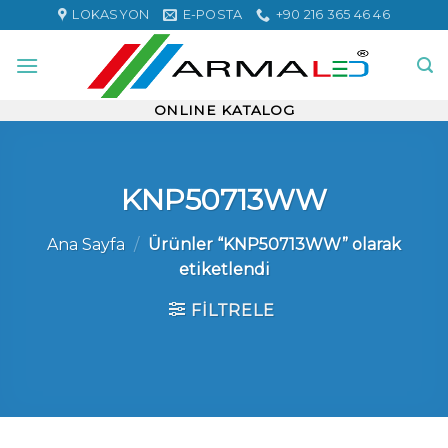
Skip
LOKASYON
E-POSTA
+90 216 365 46 46
to
content
ONLINE KATALOG
KNP50713WW
Ana Sayfa
/
Ürünler “KNP50713WW” olarak
etiketlendi
FILTRELE