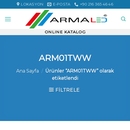
Skip
LOKASYON
E-POSTA
+90 216 365 46 46
to
content
ONLINE KATALOG
ARM01TWW
Ana Sayfa
/
Ürünler “ARM01TWW” olarak
etiketlendi
FILTRELE