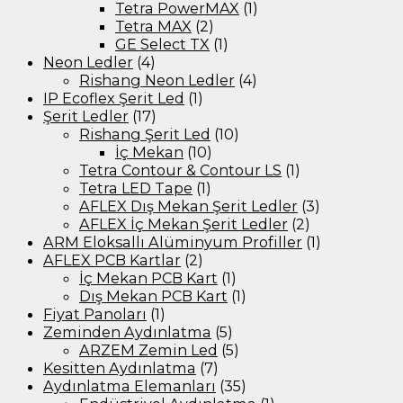
Tetra PowerMAX
(1)
Tetra MAX
(2)
GE Select TX
(1)
Neon Ledler
(4)
Rishang Neon Ledler
(4)
IP Ecoflex Şerit Led
(1)
Şerit Ledler
(17)
Rishang Şerit Led
(10)
İç Mekan
(10)
Tetra Contour & Contour LS
(1)
Tetra LED Tape
(1)
AFLEX Dış Mekan Şerit Ledler
(3)
AFLEX İç Mekan Şerit Ledler
(2)
ARM Eloksallı Alüminyum Profiller
(1)
AFLEX PCB Kartlar
(2)
İç Mekan PCB Kart
(1)
Dış Mekan PCB Kart
(1)
Fiyat Panoları
(1)
Zeminden Aydınlatma
(5)
ARZEM Zemin Led
(5)
Kesitten Aydınlatma
(7)
Aydınlatma Elemanları
(35)