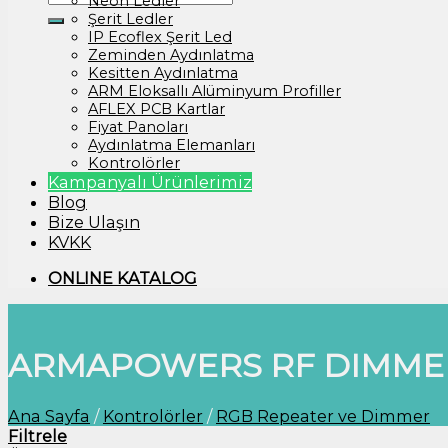
Neon Ledler
Şerit Ledler
IP Ecoflex Şerit Led
Zeminden Aydınlatma
Kesitten Aydınlatma
ARM Eloksallı Alüminyum Profiller
AFLEX PCB Kartlar
Fiyat Panoları
Aydınlatma Elemanları
Kontrolörler
Kampanyalı Ürünlerimiz
Blog
Bize Ulaşın
KVKK
ONLINE KATALOG
ARMAPOWERS RF DIMMER
Ana Sayfa
/
Kontrolörler
/
RGB Repeater ve Dimmer
Filtrele