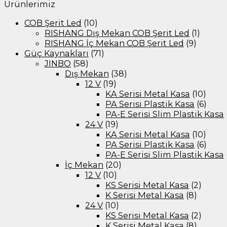
Ürünlerimiz
COB Şerit Led
(10)
RISHANG Dış Mekan COB Şerit Led
(1)
RISHANG İç Mekan COB Şerit Led
(9)
Güç Kaynakları
(71)
JINBO
(58)
Dış Mekan
(38)
12 V
(19)
KA Serisi Metal Kasa
(10)
PA Serisi Plastik Kasa
(6)
PA-E Serisi Slim Plastik Kasa
24 V
(19)
KA Serisi Metal Kasa
(10)
PA Serisi Plastik Kasa
(6)
PA-E Serisi Slim Plastik Kasa
İç Mekan
(20)
12 V
(10)
KS Serisi Metal Kasa
(2)
K Serisi Metal Kasa
(8)
24 V
(10)
KS Serisi Metal Kasa
(2)
K Serisi Metal Kasa
(8)