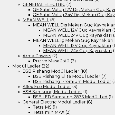
GENERAL ELECTRIC
(2)
GE Sabit Voltaj 12V Dış Mekan Güç Kay
GE Sabit Voltaj 24V Dış Mekan Güç Kay
MEAN WELL
(8)
MEAN WELL Dış Mekan Güç Kaynaklar
MEAN WELL 12V Güç Kaynakları
(
MEAN WELL 24V Güç Kaynakları
(
MEAN WELL İç Mekan Güç Kaynakları
MEAN WELL 12V Güç Kaynakları
(
MEAN WELL 24V Güç Kaynakları
(
Arma Powers
(2)
Priz ve Masaüstü
(2)
Modül Ledler
(22)
BSB Rishang Modül Ledler
(10)
BSB Rishang Elite Modül Ledler
(7)
BSB Rishang Premium Modül Ledler
(
Aflex Eco Modül Ledler
(3)
BSB Samsung Modül Ledler
(1)
BSB LED Samsung 2835 Modül Led
(1)
General Electric Modül Ledler
(8)
Tetra MS
(1)
Tetra miniMAX
(2)