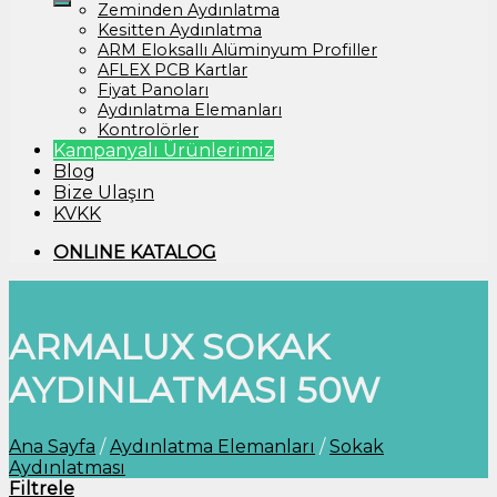
Zeminden Aydınlatma
Kesitten Aydınlatma
ARM Eloksallı Alüminyum Profiller
AFLEX PCB Kartlar
Fiyat Panoları
Aydınlatma Elemanları
Kontrolörler
Kampanyalı Ürünlerimiz
Blog
Bize Ulaşın
KVKK
ONLINE KATALOG
ARMALUX SOKAK
AYDINLATMASI 50W
Ana Sayfa
/
Aydınlatma Elemanları
/
Sokak
Aydınlatması
Filtrele