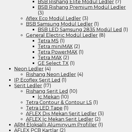
BSB Rishang Elite Modül Ledler
(7)
BSB Rishang Premium Modül Ledler
(3)
Aflex Eco Modül Ledler
(3)
BSB Samsung Modül Ledler
(1)
BSB LED Samsung 2835 Modül Led
(1)
General Electric Modül Ledler
(8)
Tetra MS
(1)
Tetra miniMAX
(2)
Tetra PowerMAX
(1)
Tetra MAX
(2)
GE Select TX
(1)
Neon Ledler
(4)
Rishang Neon Ledler
(4)
IP Ecoflex Şerit Led
(1)
Şerit Ledler
(17)
Rishang Şerit Led
(10)
İç Mekan
(10)
Tetra Contour & Contour LS
(1)
Tetra LED Tape
(1)
AFLEX Dış Mekan Şerit Ledler
(3)
AFLEX İç Mekan Şerit Ledler
(2)
ARM Eloksallı Alüminyum Profiller
(1)
AFLEX PCB Kartlar
(2)