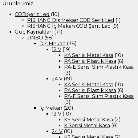
Ürünlerimiz
COB Şerit Led
(10)
RISHANG Dış Mekan COB Şerit Led
(1)
RISHANG İç Mekan COB Şerit Led
(9)
Güç Kaynakları
(71)
JINBO
(58)
Dış Mekan
(38)
12 V
(19)
KA Serisi Metal Kasa
(10)
PA Serisi Plastik Kasa
(6)
PA-E Serisi Slim Plastik Kasa
(3)
24 V
(19)
KA Serisi Metal Kasa
(10)
PA Serisi Plastik Kasa
(6)
PA-E Serisi Slim Plastik Kasa
(3)
İç Mekan
(20)
12 V
(10)
KS Serisi Metal Kasa
(2)
K Serisi Metal Kasa
(8)
24 V
(10)
KS Serisi Metal Kasa
(2)