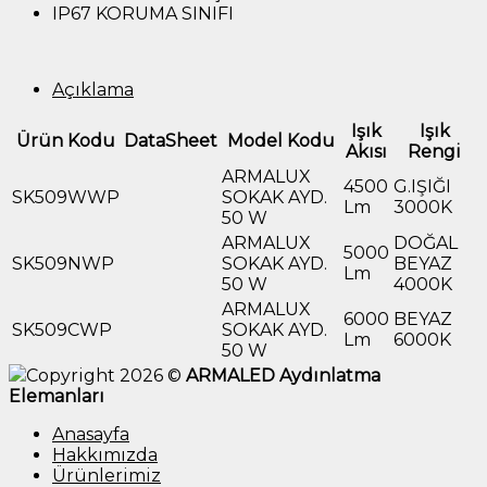
IP67 KORUMA SINIFI
Açıklama
Işık
Işık
Ürün Kodu
DataSheet
Model Kodu
Akısı
Rengi
ARMALUX
4500
G.IŞIĞI
SK509WWP
SOKAK AYD.
Lm
3000K
50 W
ARMALUX
DOĞAL
5000
SK509NWP
SOKAK AYD.
BEYAZ
Lm
50 W
4000K
ARMALUX
6000
BEYAZ
SK509CWP
SOKAK AYD.
Lm
6000K
50 W
Copyright 2026 ©
ARMALED Aydınlatma
Elemanları
Anasayfa
Hakkımızda
Ürünlerimiz