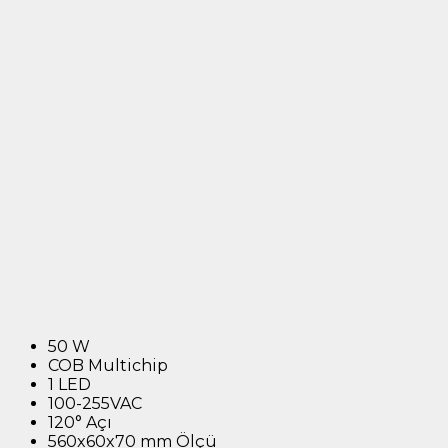
50 W
COB Multichip
1 LED
100-255VAC
120° Açı
560x60x70 mm Ölçü