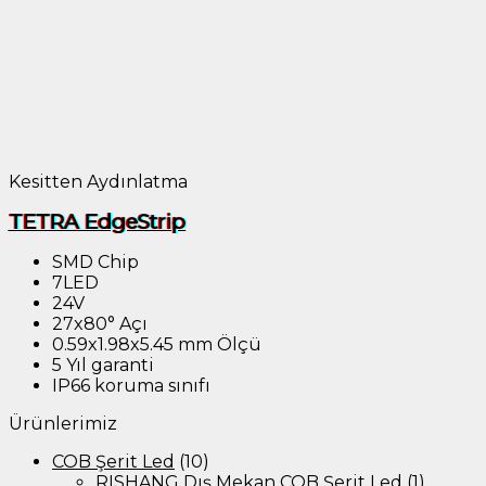
Kesitten Aydınlatma
TETRA EdgeStrip
SMD Chip
7LED
24V
27x80° Açı
0.59x1.98x5.45 mm Ölçü
5 Yıl garanti
IP66 koruma sınıfı
Ürünlerimiz
COB Şerit Led
(10)
RISHANG Dış Mekan COB Şerit Led
(1)