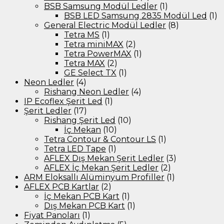
BSB Samsung Modül Ledler
(1)
BSB LED Samsung 2835 Modül Led
(1)
General Electric Modül Ledler
(8)
Tetra MS
(1)
Tetra miniMAX
(2)
Tetra PowerMAX
(1)
Tetra MAX
(2)
GE Select TX
(1)
Neon Ledler
(4)
Rishang Neon Ledler
(4)
IP Ecoflex Şerit Led
(1)
Şerit Ledler
(17)
Rishang Şerit Led
(10)
İç Mekan
(10)
Tetra Contour & Contour LS
(1)
Tetra LED Tape
(1)
AFLEX Dış Mekan Şerit Ledler
(3)
AFLEX İç Mekan Şerit Ledler
(2)
ARM Eloksallı Alüminyum Profiller
(1)
AFLEX PCB Kartlar
(2)
İç Mekan PCB Kart
(1)
Dış Mekan PCB Kart
(1)
Fiyat Panoları
(1)