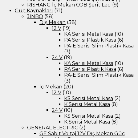
RISHANG İç Mekan COB Şerit Led
(9)
Güç Kaynakları
(71)
JINBO
(58)
Dış Mekan
(38)
12 V
(19)
KA Serisi Metal Kasa
(10)
PA Serisi Plastik Kasa
(6)
PA-E Serisi Slim Plastik Kasa
(3)
24 V
(19)
KA Serisi Metal Kasa
(10)
PA Serisi Plastik Kasa
(6)
PA-E Serisi Slim Plastik Kasa
(3)
İç Mekan
(20)
12 V
(10)
KS Serisi Metal Kasa
(2)
K Serisi Metal Kasa
(8)
24 V
(10)
KS Serisi Metal Kasa
(2)
K Serisi Metal Kasa
(8)
GENERAL ELECTRIC
(2)
GE Sabit Voltaj 12V Dış Mekan Güç