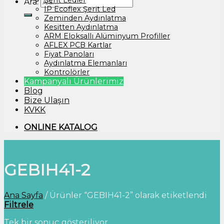
Şerit Ledler
Ara:
IP Ecoflex Şerit Led
Zeminden Aydınlatma
Kesitten Aydınlatma
ARM Eloksallı Alüminyum Profiller
AFLEX PCB Kartlar
Fiyat Panoları
Aydınlatma Elemanları
Kontrolörler
Kampanyalı Ürünlerimiz
Blog
Bize Ulaşın
KVKK
ONLINE KATALOG
GEBIH41-2
Ana Sayfa
/
Ürünler “GEBIH41-2” olarak etiketlendi
Filtrele
Tek bir sonuç gösteriliyor