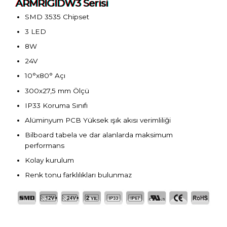
ARMRIGIDW3 Serisi
SMD 3535 Chipset
3 LED
8W
24V
10°x80° Açı
300x27,5 mm Ölçü
IP33 Koruma Sınıfı
Alüminyum PCB Yüksek ışık akısı verimliliği
Bilboard tabela ve dar alanlarda maksimum
performans
Kolay kurulum
Renk tonu farklılıkları bulunmaz