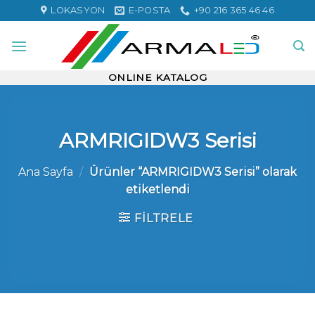
Skip
LOKASYON
E-POSTA
+90 216 365 46 46
to
content
ONLINE KATALOG
ARMRIGIDW3 Serisi
Ana Sayfa
/
Ürünler “ARMRIGIDW3 Serisi” olarak
etiketlendi
FILTRELE