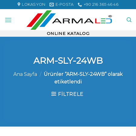
Skip
LOKASYON
E-POSTA
+90 216 365 46 46
to
content
ONLINE KATALOG
ARM-SLY-24WB
Ana Sayfa
/
Ürünler “ARM-SLY-24WB” olarak
etiketlendi
FILTRELE