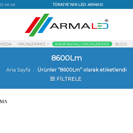
65 46 46
TÜRKİYE'NİN LED ARMASI
MIZDA
ÜRÜNLERIMIZ
KAMPANYALI ÜRÜNLERIMIZ
BLOG
8600Lm
Ana Sayfa
/
Ürünler “8600Lm” olarak etiketlendi
FILTRELE