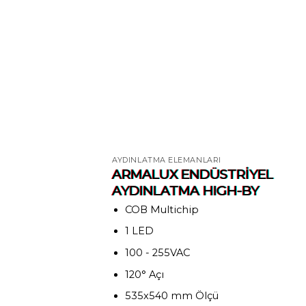
AYDINLATMA ELEMANLARI
ARMALUX ENDÜSTRİYEL
AYDINLATMA HIGH-BY
COB Multichip
1 LED
100 - 255VAC
120° Açı
535x540 mm Ölçü